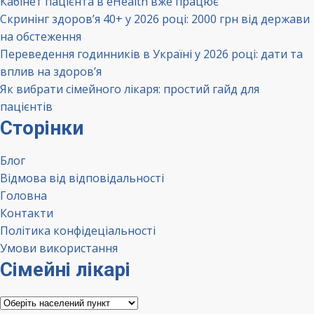
Кабінет пацієнта в eHealth вже працює
Скринінг здоров’я 40+ у 2026 році: 2000 грн від держави
на обстеження
Переведення годинників в Україні у 2026 році: дати та
вплив на здоров’я
Як вибрати сімейного лікаря: простий гайд для
пацієнтів
Сторінки
Блог
Відмова від відповідальності
Головна
Контакти
Політика конфідеціальності
Умови використання
Сімейні лікарі
Сімейні