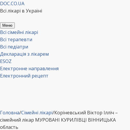
Перейти
DOC.CO.UA
до
Всі лікарі в Україні
вмісту
Меню
Всі сімейні лікарі
Всі терапевти
Всі педіатри
Декларація з лікарем
ESOZ
Електронне направлення
Електронний рецепт
Головна
/
Сімейні лікарі
/
Коріневський Віктор Ілліч –
сімейний лікар МУРОВАНІ КУРИЛІВЦІ ВІННИЦЬКА
область