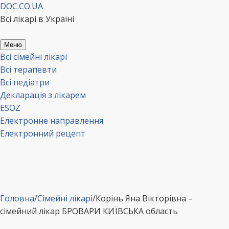
Перейти
DOC.CO.UA
до
Всі лікарі в Україні
вмісту
Меню
Всі сімейні лікарі
Всі терапевти
Всі педіатри
Декларація з лікарем
ESOZ
Електронне направлення
Електронний рецепт
Головна
/
Сімейні лікарі
/
Корінь Яна Вікторівна –
сімейний лікар БРОВАРИ КИЇВСЬКА область