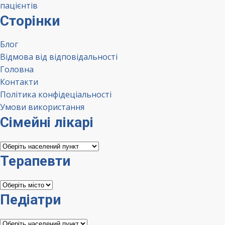
пацієнтів
Сторінки
Блог
Відмова від відповідальності
Головна
Контакти
Політика конфідеціальності
Умови використання
Сімейні лікарі
Сімейні
лікарі
Терапевти
Терапевти
Педіатри
Педіатри