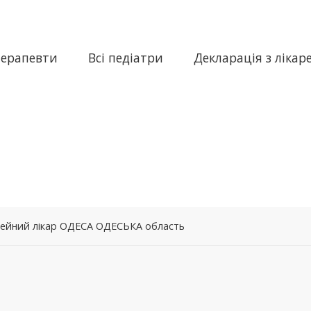
терапевти
Всі педіатри
Декларація з лікар
імейний лікар ОДЕСА ОДЕСЬКА область