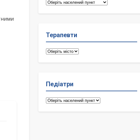
Сімейні
лікарі
ктними
Терапевти
Терапевти
Педіатри
Педіатри