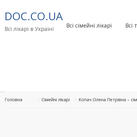
Перейти
до
DOC.CO.UA
вмісту
Всі сімейні лікарі
Всі 
Всі лікарі в Україні
Головна
/
Сімейні лікарі
/
Копач Олена Петрівна – с