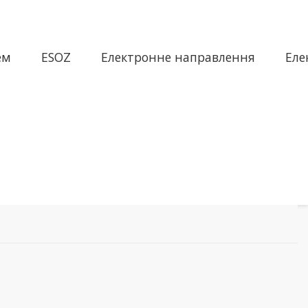
ем
ESOZ
Електронне направлення
Еле