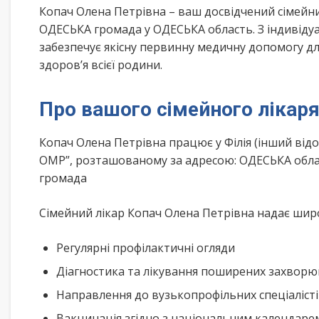
Копач Олена Петрівна – ваш досвідчений сімейн
ОДЕСЬКА громада у ОДЕСЬКА область. З індивіду
забезпечує якісну первинну медичну допомогу дл
здоров’я всієї родини.
Про вашого сімейного лікар
Копач Олена Петрівна працює у Філія (інший ві
ОМР”, розташованому за адресою: ОДЕСЬКА обла
громада
Сімейний лікар Копач Олена Петрівна надає широк
Регулярні профілактичні огляди
Діагностика та лікування поширених захвор
Направлення до вузькопрофільних спеціаліст
Вакцинація згідно з національним календар