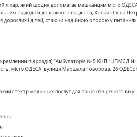
ий лікар, який щодня допомагає мешканцям місто ОДЕСА
альним підходом до кожного пацієнта, Копач Олена Пет
я дорослих і дітей, стаючи надійною опорою у питаннях
я
докремлений підрозділ) “Амбулаторія № 5 КНП “ЦПМСД № 
сть, місто ОДЕСА, вулиця Маршала Говорова, 26 ОДЕСЬ
ий спектр медичних послуг для пацієнтів різного віку:
ювань
ів
ем щеплень