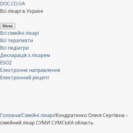
Перейти
DOC.CO.UA
до
Всі лікарі в Україні
вмісту
Меню
Всі сімейні лікарі
Всі терапевти
Всі педіатри
Декларація з лікарем
ESOZ
Електронне направлення
Електронний рецепт
Головна
/
Сімейні лікарі
/
Кондратенко Олеся Сергіївна –
сімейний лікар СУМИ СУМСЬКА область