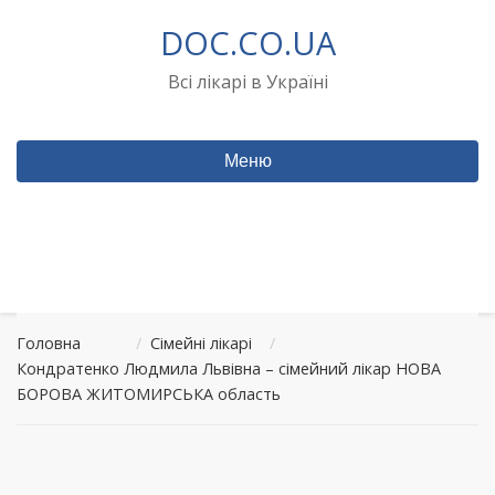
Перейти
DOC.CO.UA
до
вмісту
Всі лікарі в Україні
Меню
Головна
/
Сімейні лікарі
/
Кондратенко Людмила Львівна – сімейний лікар НОВА
БОРОВА ЖИТОМИРСЬКА область