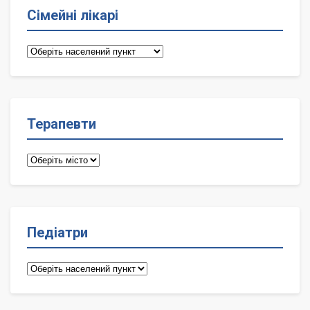
Сімейні лікарі
Сімейні
лікарі
Терапевти
Терапевти
Педіатри
Педіатри