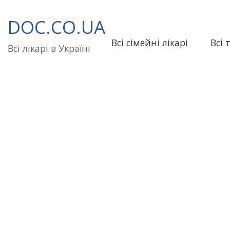
Перейти
до
DOC.CO.UA
вмісту
Всі сімейні лікарі
Всі 
Всі лікарі в Україні