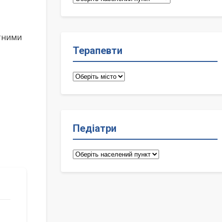
лікарі
ктними
Терапевти
Терапевти
Педіатри
Педіатри