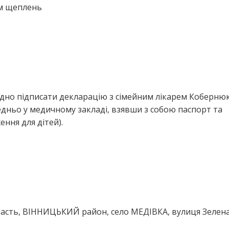
ем щеплень
ідно підписати декларацію з сімейним лікарем Коберню
ньо у медичному закладі, взявши з собою паспорт та
ння для дітей).
асть, ВІННИЦЬКИЙ район, село МЕДІВКА, вулиця Зелена