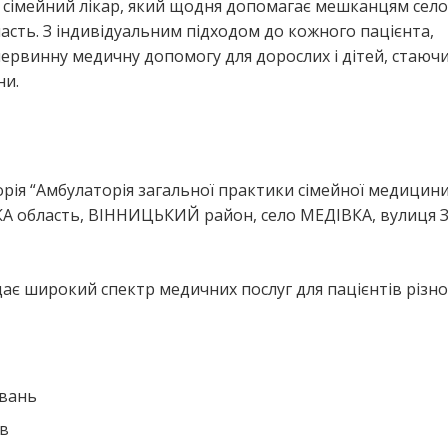
сімейний лікар, який щодня допомагає мешканцям село
ть. З індивідуальним підходом до кожного пацієнта,
ервинну медичну допомогу для дорослих і дітей, стаюч
ни.
я
я “Амбулаторія загальної практики сімейної медицини 
А область, ВІННИЦЬКИЙ район, село МЕДІВКА, вулиця З
є широкий спектр медичних послуг для пацієнтів різно
ювань
ів