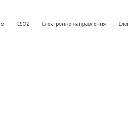
ем
ESOZ
Електронне направлення
Еле