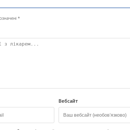
означені *
Вебсайт