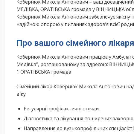
Кобернюк Микола Антонович – ваш досвідчений 
МЕДІВКА, ОРАТІВСЬКА громада у ВІННИЦЬКА облас
Кобернюк Микола Антонович забезпечує якісну п
надійною опорою у питаннях здоров’я всієї роди
Про вашого сімейного лікар
Кобернюк Микола Антонович працює у Амбулаторі
Медівка”, розташованому за адресою: ВІННИЦЬК
1 ОРАТІВСЬКА громада
Сімейний лікар Кобернюк Микола Антонович нада
віку:
Регулярні профілактичні огляди
Діагностика та лікування поширених захвор
Направлення до вузькопрофільних спеціаліст