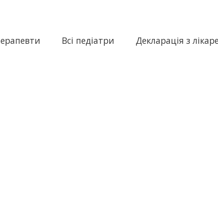
терапевти
Всі педіатри
Декларація з лікар