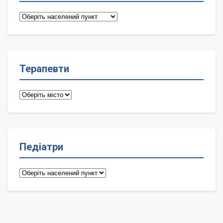
Сімейні
лікарі
Терапевти
Терапевти
Педіатри
Педіатри