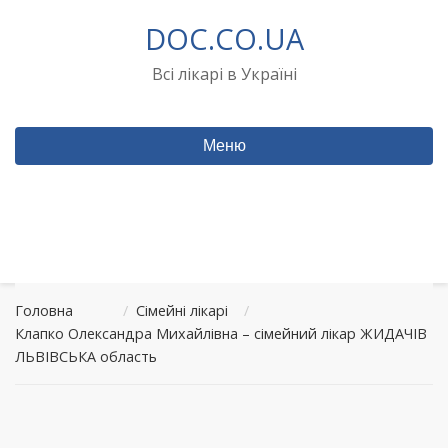
Перейти
DOC.CO.UA
до
вмісту
Всі лікарі в Україні
Меню
Головна
/
Сімейні лікарі
/
Клапко Олександра Михайлівна – сімейний лікар ЖИДАЧІВ
ЛЬВІВСЬКА область