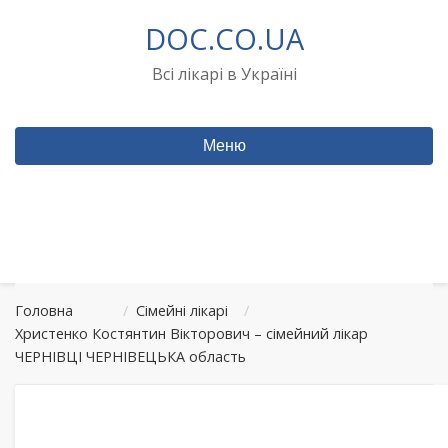
Перейти
DOC.CO.UA
до
вмісту
Всі лікарі в Україні
Меню
Головна
/
Сімейні лікарі
/
Христенко Костянтин Вікторович – сімейний лікар
ЧЕРНІВЦІ ЧЕРНІВЕЦЬКА область