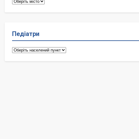
Терапевти
Педіатри
Педіатри