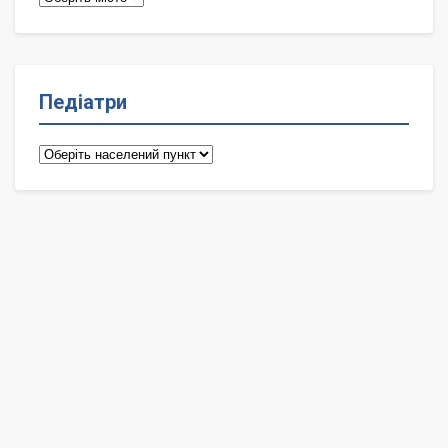
Педіатри
Педіатри