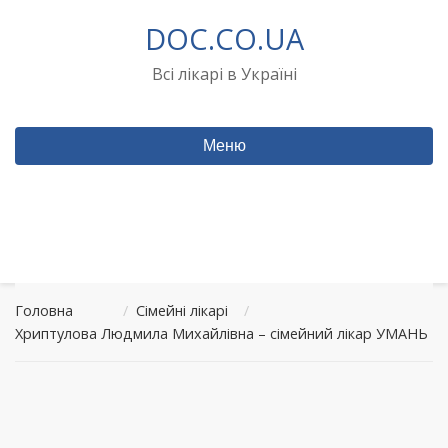
Перейти
DOC.CO.UA
до
вмісту
Всі лікарі в Україні
Меню
Головна
/
Сімейні лікарі
/
Хриптулова Людмила Михайлівна – сімейний лікар УМАНЬ