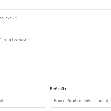
означені *
Вебсайт