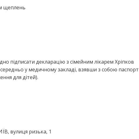
ем щеплень
дно підписати декларацію з сімейним лікарем Хріпков
середньо у медичному закладі, взявши з собою паспорт
ння для дітей).
КИЇВ, вулиця ризька, 1