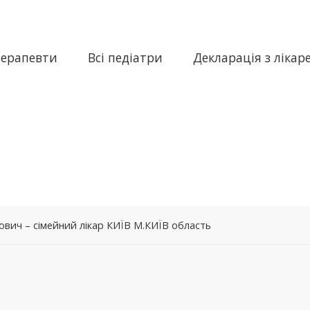
терапевти
Всі педіатри
Декларація з лікар
ович – сімейний лікар КИЇВ М.КИЇВ область