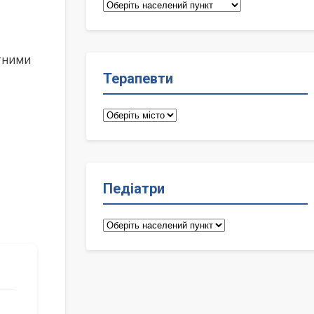
Сімейні
лікарі
ктними
Терапевти
Терапевти
Педіатри
Педіатри