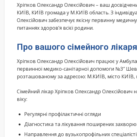
Хріпков Олександр Олексійович – ваш досвідчен
КИЇВ, КИЇВ громада у М.КИЇВ область. З індивід
Олексійович забезпечує якісну первинну медичну
питаннях здоров’я всієї родини.
Про вашого сімейного лікар
Хріпков Олександр Олексійович працює у Амбул
первинної медико-санітарної допомоги №3″ Шевч
розташованому за адресою: М.КИЇВ, місто КИЇВ, 
Сімейний лікар Хріпков Олександр Олексійович н
віку:
Регулярні профілактичні огляди
Діагностика та лікування поширених захвор
Направлення до вузькопрофільних спеціаліст