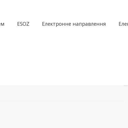
ем
ESOZ
Електронне направлення
Еле