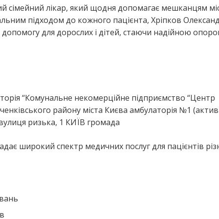
ий сімейний лікар, який щодня допомагає мешканцям мі
уальним підходом до кожного пацієнта, Хріпков Олексан
 допомогу для дорослих і дітей, стаючи надійною опоро
я
аторія “Комунальне некомерційне підприємство “Центр
енківського району міста Києва амбулаторія №1 (актив
вулиця ризька, 1 КИЇВ громада
адає широкий спектр медичних послуг для пацієнтів різ
ювань
ів