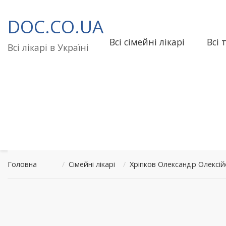
Перейти
до
DOC.CO.UA
вмісту
Всі сімейні лікарі
Всі 
Всі лікарі в Україні
Головна
/
Сімейні лікарі
/
Хріпков Олександр Олексій