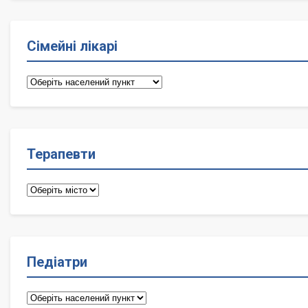
Сімейні лікарі
Сімейні
лікарі
Терапевти
Терапевти
Педіатри
Педіатри