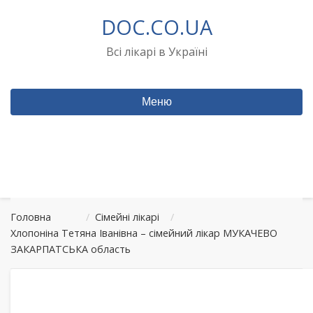
Перейти
DOC.CO.UA
до
вмісту
Всі лікарі в Україні
Меню
Головна
/
Сімейні лікарі
/
Хлопоніна Тетяна Іванівна – сімейний лікар МУКАЧЕВО
ЗАКАРПАТСЬКА область