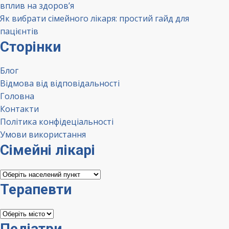
вплив на здоров’я
Як вибрати сімейного лікаря: простий гайд для
пацієнтів
Сторінки
Блог
Відмова від відповідальності
Головна
Контакти
Політика конфідеціальності
Умови використання
Сімейні лікарі
Сімейні
лікарі
Терапевти
Терапевти
Педіатри