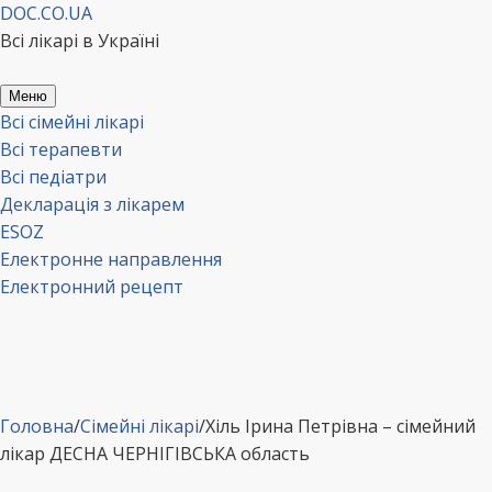
Перейти
DOC.CO.UA
до
Всі лікарі в Україні
вмісту
Меню
Всі сімейні лікарі
Всі терапевти
Всі педіатри
Декларація з лікарем
ESOZ
Електронне направлення
Електронний рецепт
Головна
/
Сімейні лікарі
/
Хіль Ірина Петрівна – сімейний
лікар ДЕСНА ЧЕРНІГІВСЬКА область