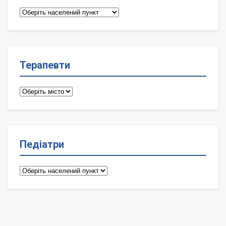
Сімейні
лікарі
Терапевти
Терапевти
Педіатри
Педіатри