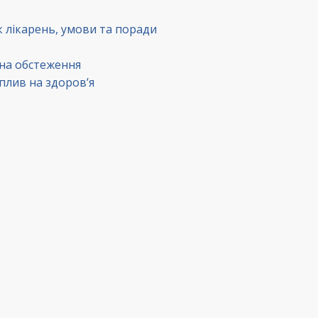
к лікарень, умови та поради
 на обстеження
вплив на здоров’я
в