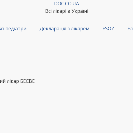
DOC.CO.UA
Всі лікарі в Україні
сі педіатри
Декларація з лікарем
ESOZ
Ел
ий лікар БЕЄВЕ