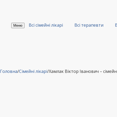
Перейти
до
вмісту
Всі сімейні лікарі
Всі терапевти
В
Меню
Головна
/
Сімейні лікарі
/
Хамлак Віктор Іванович – сімейн