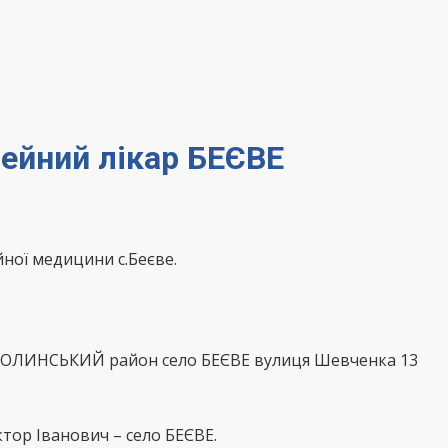
мейний лікар БЕЄВЕ
ної медицини с.Беєве.
ДОЛИНСЬКИЙ район село БЕЄВЕ вулиця Шевченка 13
тор Іванович – село БЕЄВЕ.