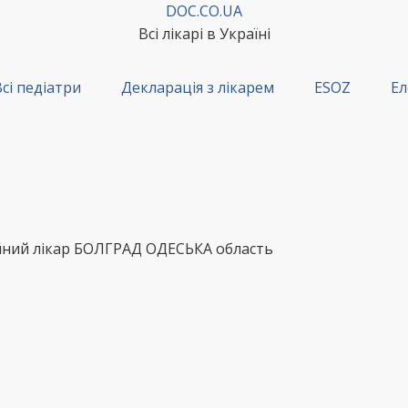
DOC.CO.UA
Всі лікарі в Україні
сі педіатри
Декларація з лікарем
ESOZ
Ел
ейний лікар БОЛГРАД ОДЕСЬКА область