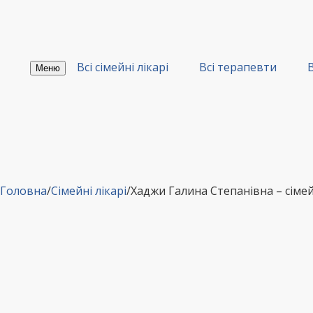
Перейти
до
вмісту
Всі сімейні лікарі
Всі терапевти
В
Меню
Головна
/
Сімейні лікарі
/
Хаджи Галина Степанівна – сім