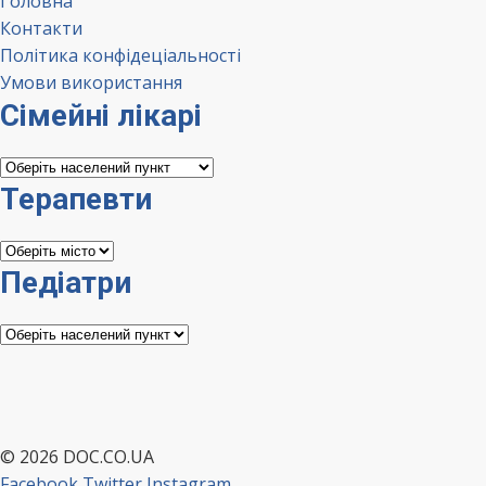
Головна
Контакти
Політика конфідеціальності
Умови використання
Сімейні лікарі
Сімейні
лікарі
Терапевти
Терапевти
Педіатри
Педіатри
© 2026 DOC.CO.UA
Facebook
Twitter
Instagram