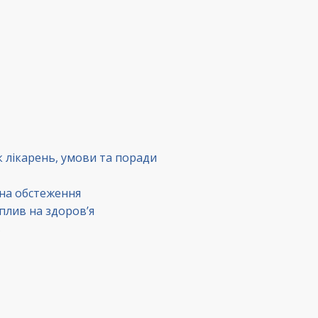
к лікарень, умови та поради
 на обстеження
вплив на здоров’я
в