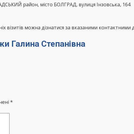
АДСЬКИЙ район, місто БОЛГРАД, вулиця Інзовська, 164
х візитів можна дізнатися за вказаними контактними д
джи Галина Степанівна
чені *