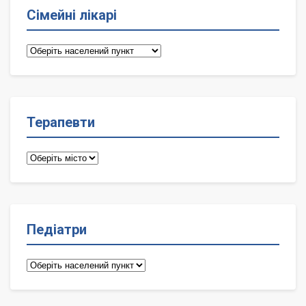
Сімейні лікарі
Сімейні
лікарі
Терапевти
Терапевти
Педіатри
Педіатри