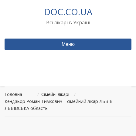
Перейти
DOC.CO.UA
до
вмісту
Всі лікарі в Україні
Меню
Головна
/
Сімейні лікарі
/
Кендзьор Роман Тимкович – сімейний лікар ЛЬВІВ
ЛЬВІВСЬКА область