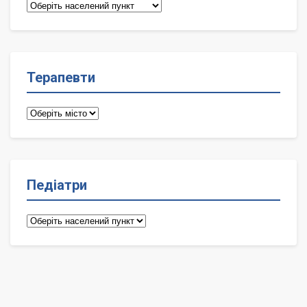
Сімейні
лікарі
Терапевти
Терапевти
Педіатри
Педіатри