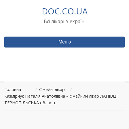
Перейти
DOC.CO.UA
до
вмісту
Всі лікарі в Україні
Меню
Головна
/
Сімейні лікарі
/
Казмірчук Наталія Анатоліївна – сімейний лікар ЛАНІВЦІ
ТЕРНОПІЛЬСЬКА область