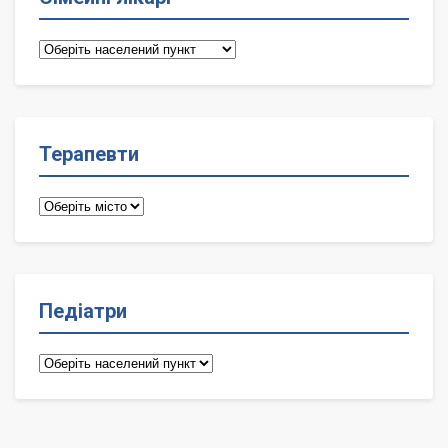
Сімейні
лікарі
Терапевти
Терапевти
Педіатри
Педіатри