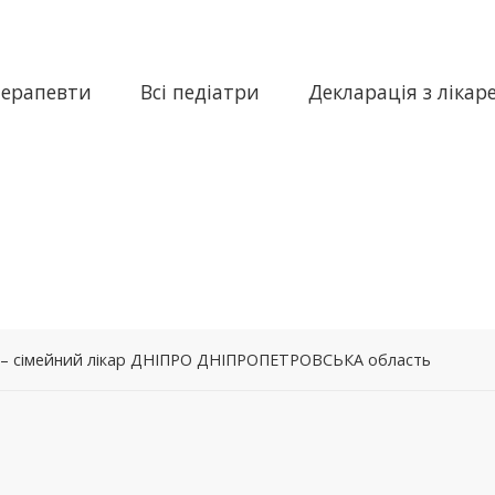
терапевти
Всі педіатри
Декларація з лікар
а – сімейний лікар ДНІПРО ДНІПРОПЕТРОВСЬКА область