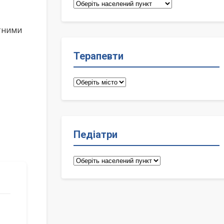
Сімейні
лікарі
ктними
Терапевти
Терапевти
Педіатри
Педіатри