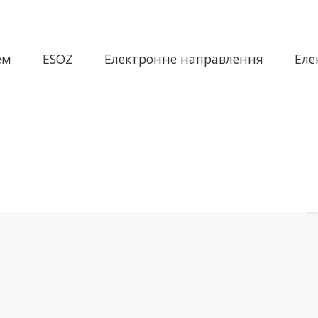
ем
ESOZ
Електронне направлення
Еле