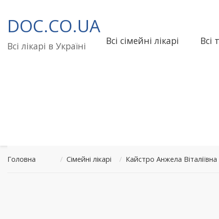
Перейти
до
DOC.CO.UA
вмісту
Всі сімейні лікарі
Всі 
Всі лікарі в Україні
Головна
/
Сімейні лікарі
/
Кайстро Анжела Віталіївн