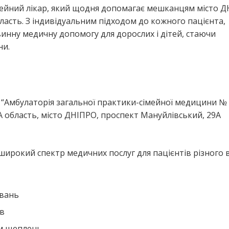
імейний лікар, який щодня допомагає мешканцям місто Д
ть. З індивідуальним підходом до кожного пацієнта,
винну медичну допомогу для дорослих і дітей, стаючи
ни.
я
 “Амбулаторія загальної практики-сімейної медицини № 
бласть, місто ДНІПРО, проспект Мануйлівський, 29А
широкий спектр медичних послуг для пацієнтів різного в
ювань
ів
ем щеплень