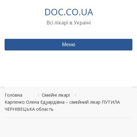
Перейти
DOC.CO.UA
до
вмісту
Всі лікарі в Україні
Меню
Головна
/
Сімейні лікарі
/
Карпенко Олена Едуардівна – сімейний лікар ПУТИЛА
ЧЕРНІВЕЦЬКА область