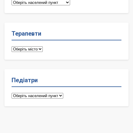
Сімейні
лікарі
Терапевти
Терапевти
Педіатри
Педіатри