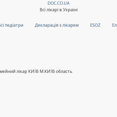
DOC.CO.UA
Всі лікарі в Україні
сі педіатри
Декларація з лікарем
ESOZ
Ел
мейний лікар КИЇВ М.КИЇВ область