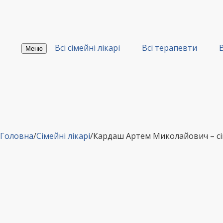
Перейти
до
вмісту
Всі сімейні лікарі
Всі терапевти
В
Меню
Головна
/
Сімейні лікарі
/
Кардаш Артем Миколайович – сі