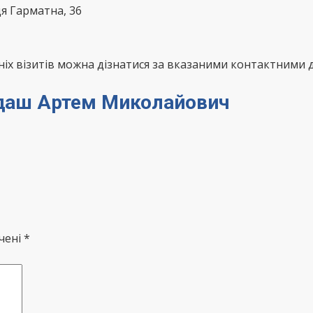
ця Гарматна, 36
х візитів можна дізнатися за вказаними контактними д
ардаш Артем Миколайович
чені *