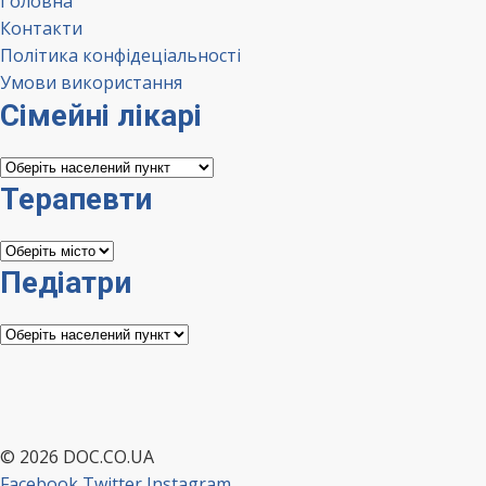
Головна
Контакти
Політика конфідеціальності
Умови використання
Сімейні лікарі
Сімейні
лікарі
Терапевти
Терапевти
Педіатри
Педіатри
© 2026 DOC.CO.UA
Facebook
Twitter
Instagram