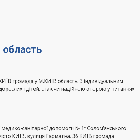
 область
ИЇВ громада у М.КИЇВ область. З індивідуальним
орослих і дітей, стаючи надійною опорою у питаннях
медико-санітарної допомоги № 1″ Солом’янського
місто КИЇВ, вулиця Гарматна, 36 КИЇВ громада