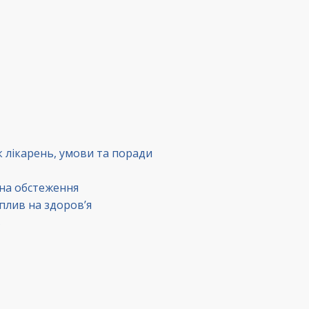
к лікарень, умови та поради
 на обстеження
вплив на здоров’я
в