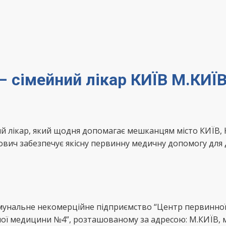
 сімейний лікар КИЇВ М.КИЇВ
 лікар, який щодня допомагає мешканцям місто КИЇВ, К
ич забезпечує якісну первинну медичну допомогу для д
унальне некомерційне підприємство “Центр первинної 
йної медицини №4”, розташованому за адресою: М.КИЇВ, 