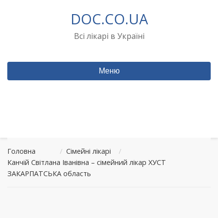
Перейти
DOC.CO.UA
до
вмісту
Всі лікарі в Україні
Меню
Головна
/
Сімейні лікарі
/
Канчій Світлана Іванівна – сімейний лікар ХУСТ
ЗАКАРПАТСЬКА область