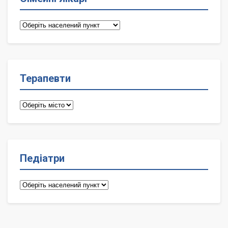
Сімейні
лікарі
Терапевти
Терапевти
Педіатри
Педіатри