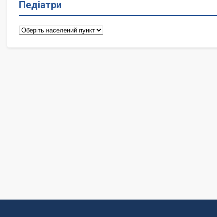
Педіатри
Педіатри