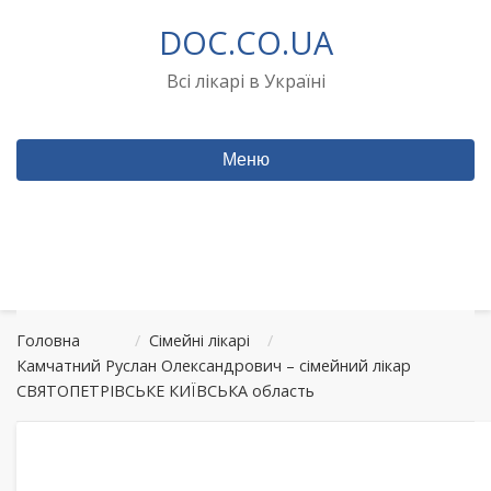
Перейти
DOC.CO.UA
до
вмісту
Всі лікарі в Україні
Меню
Головна
/
Сімейні лікарі
/
Камчатний Руслан Олександрович – сімейний лікар
СВЯТОПЕТРІВСЬКЕ КИЇВСЬКА область