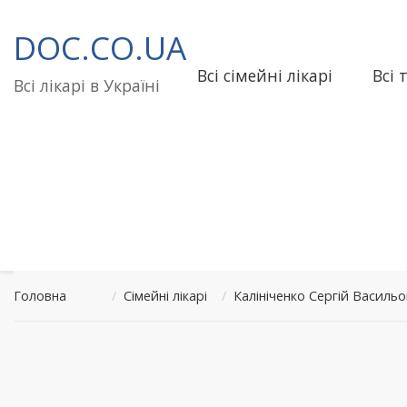
Перейти
до
DOC.CO.UA
вмісту
Всі сімейні лікарі
Всі 
Всі лікарі в Україні
Головна
/
Сімейні лікарі
/
Калініченко Сергій Васил