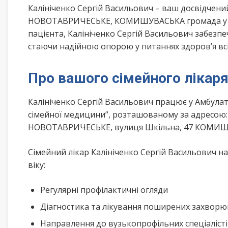
Калініченко Сергій Васильович – ваш досвідчен
НОВОТАВРИЧЕСЬКЕ, КОМИШУВАСЬКА громада у ЗА
пацієнта, Калініченко Сергій Васильович забезпе
стаючи надійною опорою у питаннях здоров’я всі
Про вашого сімейного лікар
Калініченко Сергій Васильович працює у Амбула
сімейної медицини”, розташованому за адресою
НОВОТАВРИЧЕСЬКЕ, вулиця Шкільна, 47 КОМИ
Сімейний лікар Калініченко Сергій Васильович н
віку:
Регулярні профілактичні огляди
Діагностика та лікування поширених захвор
Направлення до вузькопрофільних спеціаліст