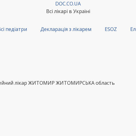
DOC.CO.UA
Всі лікарі в Україні
сі педіатри
Декларація з лікарем
ESOZ
Ел
сімейний лікар ЖИТОМИР ЖИТОМИРСЬКА область