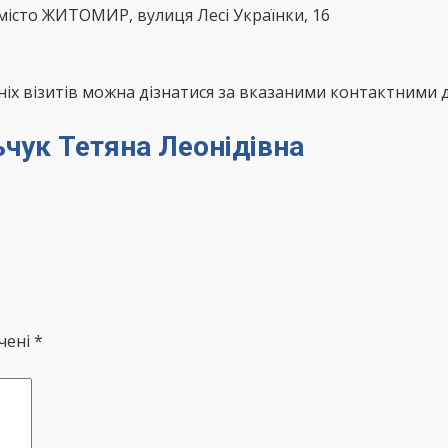
істо ЖИТОМИР, вулиця Лесі Українки, 16
х візитів можна дізнатися за вказаними контактними д
ьчук Тетяна Леонідівна
чені *