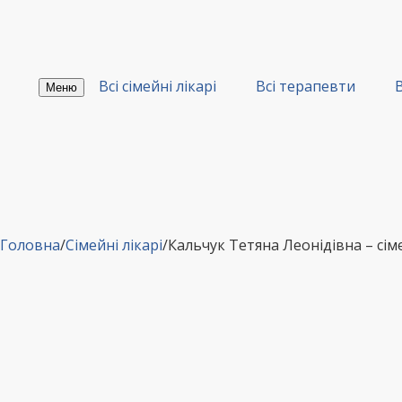
Перейти
до
вмісту
Всі сімейні лікарі
Всі терапевти
В
Меню
Головна
/
Сімейні лікарі
/
Кальчук Тетяна Леонідівна – 