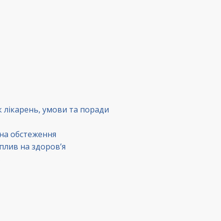
к лікарень, умови та поради
 на обстеження
вплив на здоров’я
в