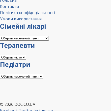
Головна
Контакти
Політика конфідеціальності
Умови використання
Сімейні лікарі
Сімейні
лікарі
Терапевти
Терапевти
Педіатри
Педіатри
© 2026 DOC.CO.UA
Facebook
Twitter
Instagram