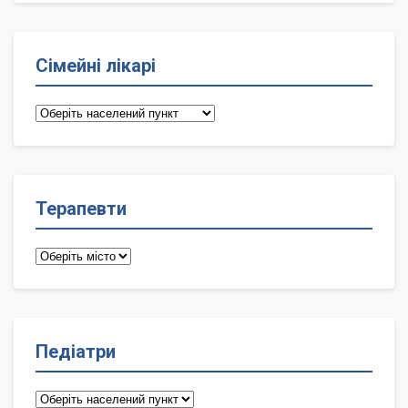
Сімейні лікарі
Сімейні
лікарі
Терапевти
Терапевти
Педіатри
Педіатри