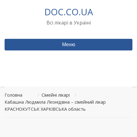
Перейти
DOC.CO.UA
до
вмісту
Всі лікарі в Україні
Меню
Головна
/
Сімейні лікарі
/
Кабашна Людмила Леонідівна – сімейний лікар
КРАСНОКУТСЬК ХАРКІВСЬКА область