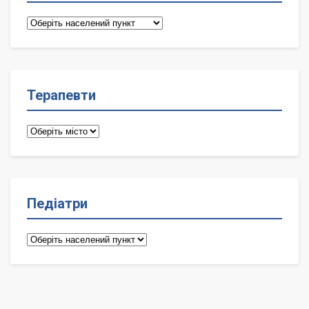
Сімейні
лікарі
Терапевти
Терапевти
Педіатри
Педіатри