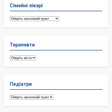
Сімейні лікарі
Сімейні
лікарі
Терапевти
Терапевти
Педіатри
Педіатри