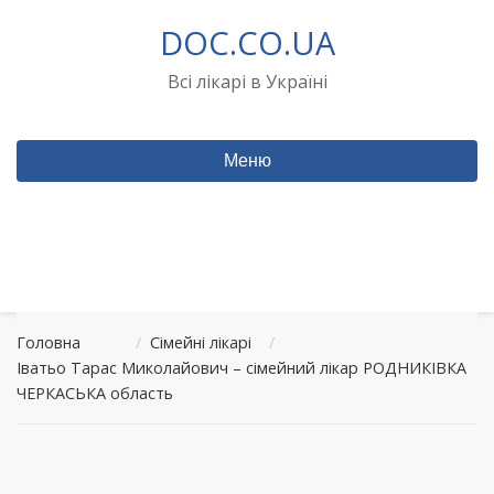
Перейти
DOC.CO.UA
до
вмісту
Всі лікарі в Україні
Меню
Головна
/
Сімейні лікарі
/
Іватьо Тарас Миколайович – сімейний лікар РОДНИКІВКА
ЧЕРКАСЬКА область