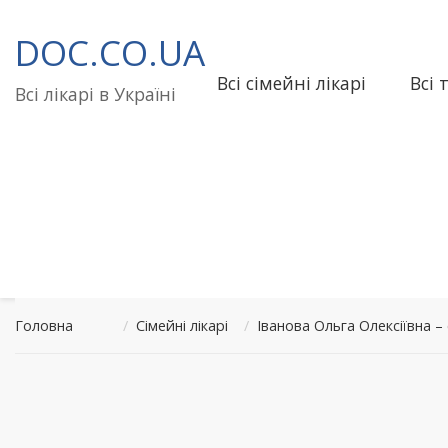
Перейти
до
DOC.CO.UA
вмісту
Всі сімейні лікарі
Всі 
Всі лікарі в Україні
Головна
/
Сімейні лікарі
/
Іванова Ольга Олексіївна