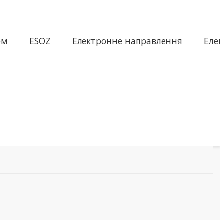
ем
ESOZ
Електронне направлення
Еле