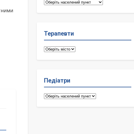
Сімейні
лікарі
ктними
Терапевти
Терапевти
Педіатри
Педіатри