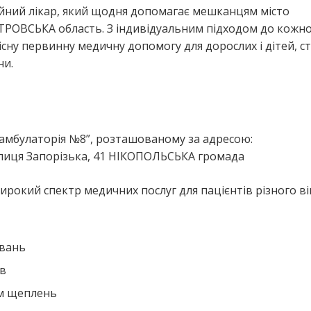
ейний лікар, який щодня допомагає мешканцям місто
ОВСЬКА область. З індивідуальним підходом до кожн
кісну первинну медичну допомогу для дорослих і дітей, 
ни.
я
“амбулаторія №8”, розташованому за адресою:
лиця Запорізька, 41 НІКОПОЛЬСЬКА громада
ирокий спектр медичних послуг для пацієнтів різного ві
ювань
ів
ем щеплень