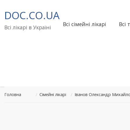
Перейти
до
DOC.CO.UA
вмісту
Всі сімейні лікарі
Всі 
Всі лікарі в Україні
Головна
/
Сімейні лікарі
/
Іванов Олександр Михайло