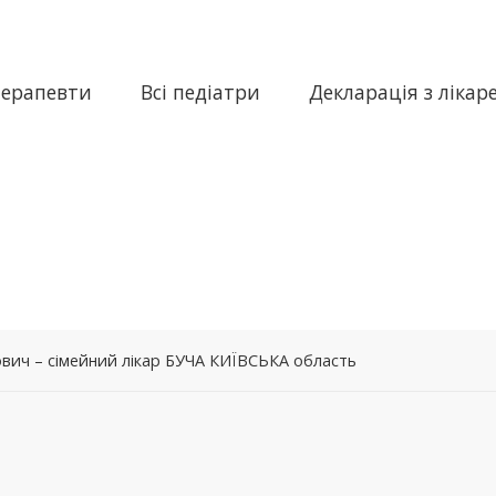
терапевти
Всі педіатри
Декларація з лікар
вич – сімейний лікар БУЧА КИЇВСЬКА область