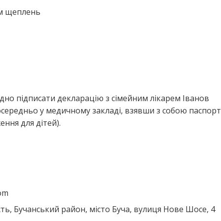
ем щеплень
дно підписати декларацію з сімейним лікарем Іванов
ередньо у медичному закладі, взявши з собою паспорт
ння для дітей).
com
ть, Бучанський район, місто Буча, вулиця Нове Шосе, 4