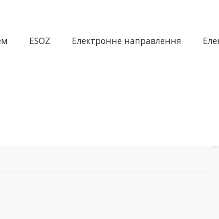
ем
ESOZ
Електронне направлення
Еле