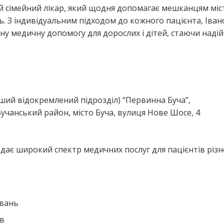
й сімейний лікар, який щодня допомагає мешканцям міс
 З індивідуальним підходом до кожного пацієнта, Іван
ну медичну допомогу для дорослих і дітей, стаючи наді
я
ший відокремлений підрозділ) “Первинна Буча”,
чанський район, місто Буча, вулиця Нове Шосе, 4
дає широкий спектр медичних послуг для пацієнтів різн
ювань
ів