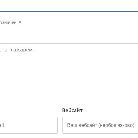
означені *
Вебсайт