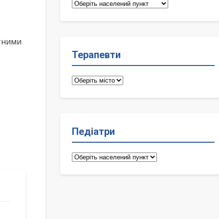
Сімейні
лікарі
ктними
Терапевти
Терапевти
Педіатри
Педіатри