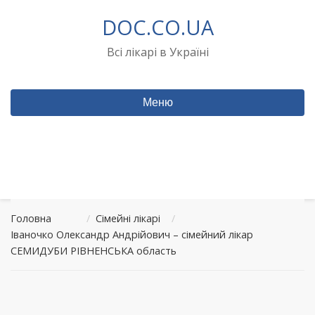
Перейти
DOC.CO.UA
до
вмісту
Всі лікарі в Україні
Меню
Головна
/
Сімейні лікарі
/
Іваночко Олександр Андрійович – сімейний лікар
СЕМИДУБИ РІВНЕНСЬКА область