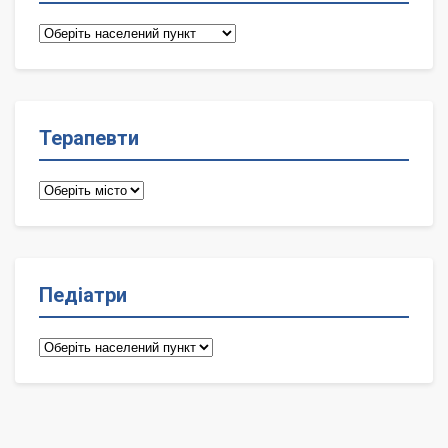
Сімейні
лікарі
Терапевти
Терапевти
Педіатри
Педіатри