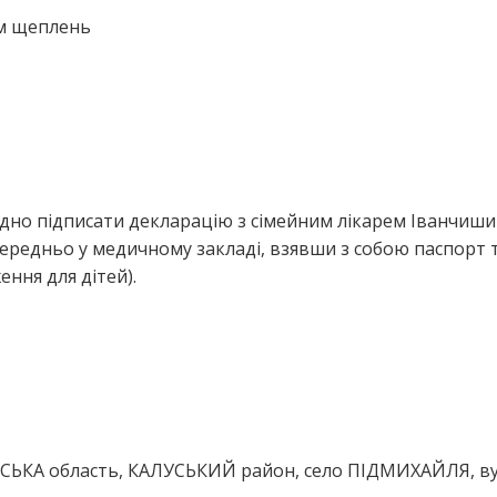
ем щеплень
ідно підписати декларацію з сімейним лікарем Іванчиш
редньо у медичному закладі, взявши з собою паспорт 
ння для дітей).
ВСЬКА область, КАЛУСЬКИЙ район, село ПІДМИХАЙЛЯ, в