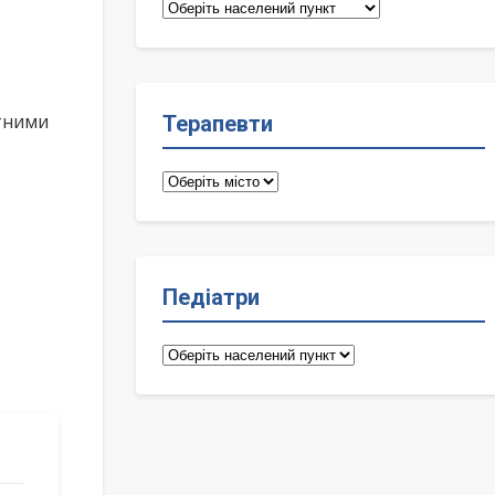
Сімейні
лікарі
ктними
Терапевти
Терапевти
Педіатри
Педіатри