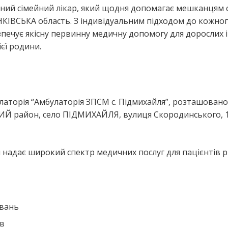
ний сімейний лікар, який щодня допомагає мешканцям 
ВСЬКА область. З індивідуальним підходом до кожно
ечує якісну первинну медичну допомогу для дорослих і 
єї родини.
я
торія “Амбулаторія ЗПСМ с. Підмихайля”, розташовано
ИЙ район, село ПІДМИХАЙЛЯ, вулиця Скородинського, 
надає широкий спектр медичних послуг для пацієнтів р
ювань
ів