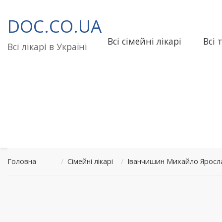
Перейти
до
DOC.CO.UA
вмісту
Всі сімейні лікарі
Всі 
Всі лікарі в Україні
Головна
/
Сімейні лікарі
/
Іванчишин Михайло Яросл