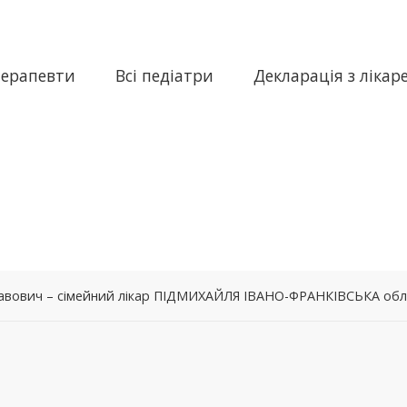
терапевти
Всі педіатри
Декларація з лікар
авович – сімейний лікар ПІДМИХАЙЛЯ ІВАНО-ФРАНКІВСЬКА обл