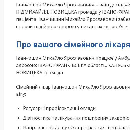
Іванчишин Михайло Ярославович – ваш досвідче
ПІДМИХАЙЛЯ, НОВИЦЬКА громада у ІВАНО-ФРАНКІ
пацієнта, Іванчишин Михайло Ярославович забезп
стаючи надійною опорою у питаннях здоров’я всі
Про вашого сімейного лікар
Іванчишин Михайло Ярославович працює у Амбула
адресою: ІВАНО-ФРАНКІВСЬКА область, КАЛУСЬК
НОВИЦЬКА громада
Сімейний лікар Іванчишин Михайло Ярославович 
віку:
Регулярні профілактичні огляди
Діагностика та лікування поширених захвор
Направлення до вузькопрофільних спеціаліст