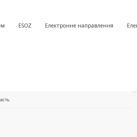
ем
ESOZ
Електронне направлення
Еле
асть