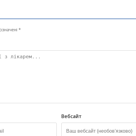
означені *
Вебсайт