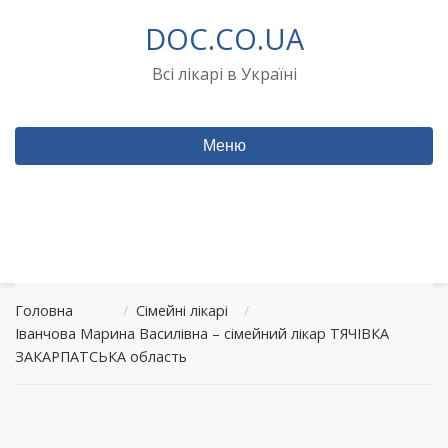
Перейти
DOC.CO.UA
до
вмісту
Всі лікарі в Україні
Меню
Головна
/
Сімейні лікарі
/
Іванчова Марина Василівна – сімейний лікар ТЯЧІВКА
ЗАКАРПАТСЬКА область