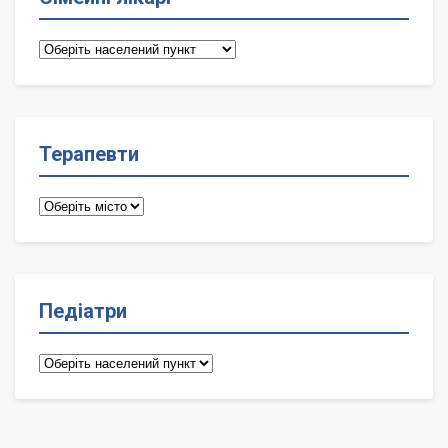
Сімейні
лікарі
Терапевти
Терапевти
Педіатри
Педіатри