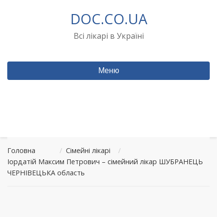
Перейти
DOC.CO.UA
до
вмісту
Всі лікарі в Україні
Меню
Головна
/
Сімейні лікарі
/
Іордатій Максим Петрович – сімейний лікар ШУБРАНЕЦЬ
ЧЕРНІВЕЦЬКА область