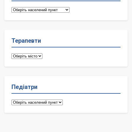
Сімейні
лікарі
Терапевти
Терапевти
Педіатри
Педіатри