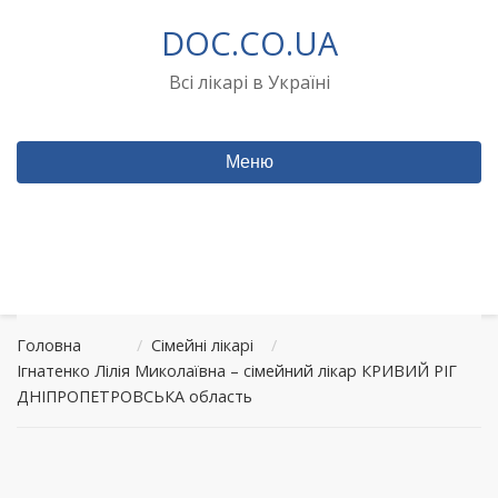
Перейти
DOC.CO.UA
до
вмісту
Всі лікарі в Україні
Меню
Головна
/
Сімейні лікарі
/
Ігнатенко Лілія Миколаївна – сімейний лікар КРИВИЙ РІГ
ДНІПРОПЕТРОВСЬКА область