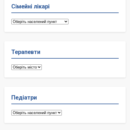
Сімейні лікарі
Сімейні
лікарі
Терапевти
Терапевти
Педіатри
Педіатри