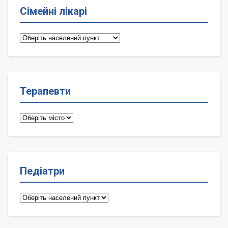
Сімейні лікарі
Сімейні
лікарі
Терапевти
Терапевти
Педіатри
Педіатри