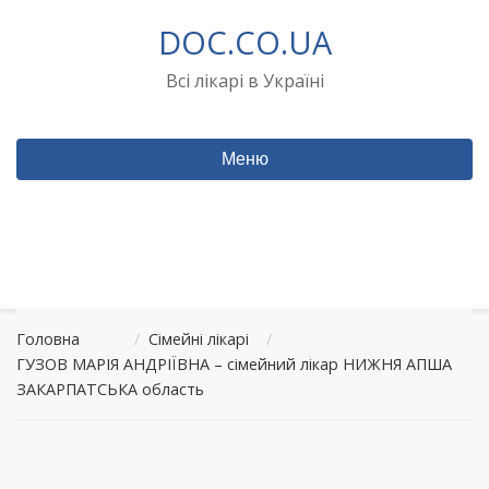
Перейти
DOC.CO.UA
до
вмісту
Всі лікарі в Україні
Меню
Головна
/
Сімейні лікарі
/
ГУЗОВ МАРІЯ АНДРІЇВНА – сімейний лікар НИЖНЯ АПША
ЗАКАРПАТСЬКА область