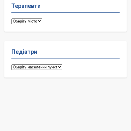
Терапевти
Терапевти
Педіатри
Педіатри