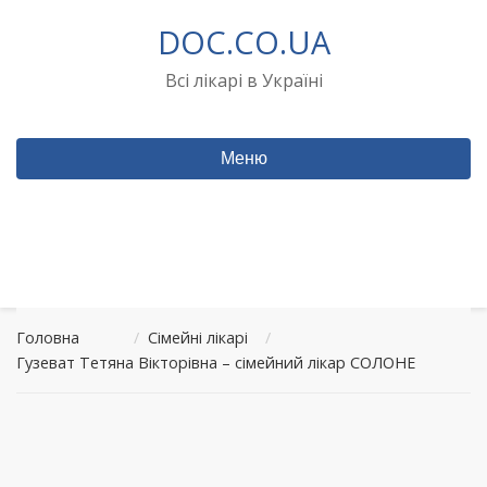
Перейти
DOC.CO.UA
до
вмісту
Всі лікарі в Україні
Меню
Головна
/
Сімейні лікарі
/
Гузеват Тетяна Вікторівна – сімейний лікар СОЛОНЕ