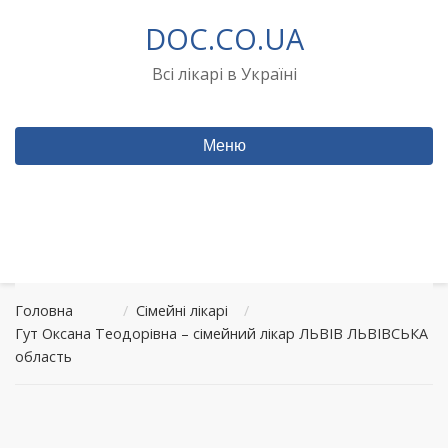
Перейти
DOC.CO.UA
до
вмісту
Всі лікарі в Україні
Меню
Головна
/
Сімейні лікарі
/
Гут Оксана Теодорівна – сімейний лікар ЛЬВІВ ЛЬВІВСЬКА
область