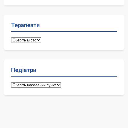
лікарі
Терапевти
Терапевти
Педіатри
Педіатри