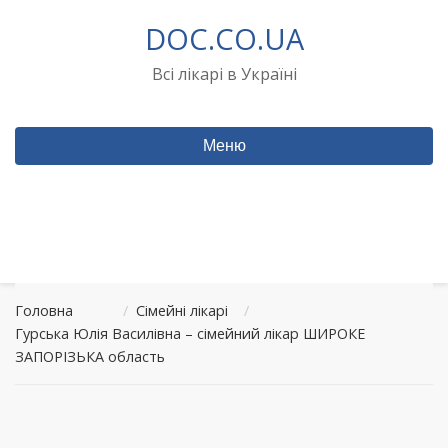
Перейти
DOC.CO.UA
до
вмісту
Всі лікарі в Україні
Меню
Головна
/
Сімейні лікарі
/
Гурська Юлія Василівна – сімейний лікар ШИРОКЕ
ЗАПОРІЗЬКА область