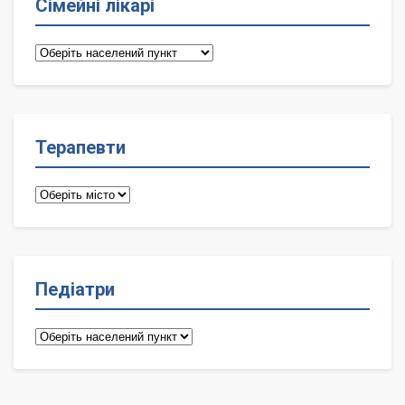
Сімейні лікарі
Сімейні
лікарі
Терапевти
Терапевти
Педіатри
Педіатри