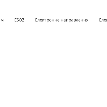
ем
ESOZ
Електронне направлення
Еле