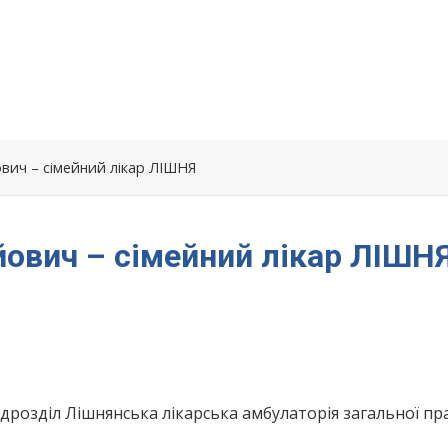
ович – сімейний лікар ЛІШНЯ
йович – сімейний лікар ЛІШН
дрозділ Лішнянська лікарська амбулаторія загальної пр