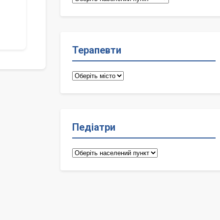
лікарі
Терапевти
Терапевти
Педіатри
Педіатри