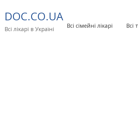
Перейти
до
DOC.CO.UA
вмісту
Всі сімейні лікарі
Всі 
Всі лікарі в Україні