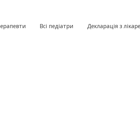
терапевти
Всі педіатри
Декларація з лікар