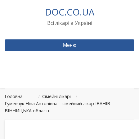
Перейти
DOC.CO.UA
до
вмісту
Всі лікарі в Україні
Меню
Головна
/
Сімейні лікарі
/
Гуменчук Ніна Антонівна – сімейний лікар ІВАНІВ
ВІННИЦЬКА область