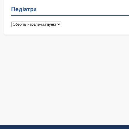
Педіатри
Педіатри