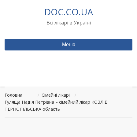
Перейти
DOC.CO.UA
до
вмісту
Всі лікарі в Україні
Меню
Головна
/
Сімейні лікарі
/
Гуляща Надія Петрівна – сімейний лікар КОЗЛІВ
ТЕРНОПІЛЬСЬКА область