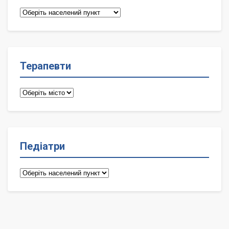
Сімейні
лікарі
Терапевти
Терапевти
Педіатри
Педіатри