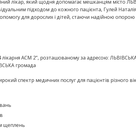
ейний лікар, який щодня допомагає мешканцям місто ЛЬВ
ідуальним підходом до кожного пацієнта, Гулей Наталі
опомогу для дорослих і дітей, стаючи надійною опорою 
я
4 лікарня АСМ 2”, розташованому за адресою: ЛЬВІВСЬК
ІВСЬКА громада
рокий спектр медичних послуг для пацієнтів різного вік
ювань
ів
ем щеплень