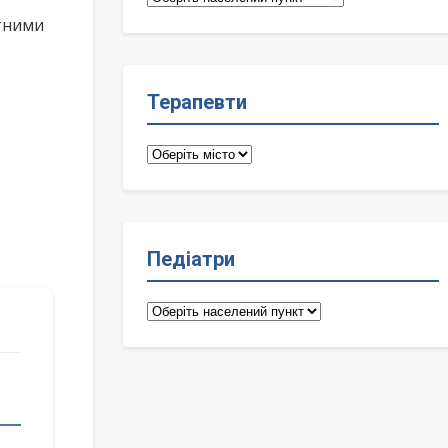
лікарі
ктними
Терапевти
Терапевти
Педіатри
Педіатри