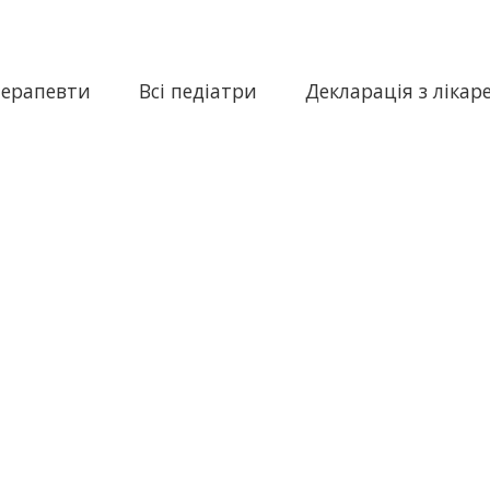
терапевти
Всі педіатри
Декларація з лікар