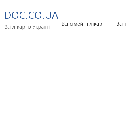
Перейти
до
DOC.CO.UA
вмісту
Всі сімейні лікарі
Всі 
Всі лікарі в Україні