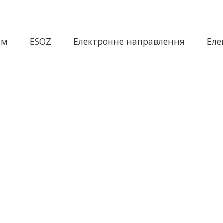
ем
ESOZ
Електронне направлення
Еле