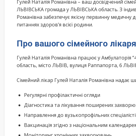
Гулей Наталія Романівна – ваш досвідчений сім
ЛЬВІВСЬКА громада у ЛЬВІВСЬКА область. З індив
Романівна забезпечує якісну первинну медичну д
питаннях здоров’я всієї родини.
Про вашого сімейного лікар
Гулей Наталія Романівна працює у Амбулаторія “
область, місто ЛЬВІВ, вулиця Раппапорта, 6 ЛЬВ
Сімейний лікар Гулей Наталія Романівна надає ши
Регулярні профілактичні огляди
Діагностика та лікування поширених захвор
Направлення до вузькопрофільних спеціаліст
Вакцинація згідно з національним календар
Моніторинг хронічних захворювань