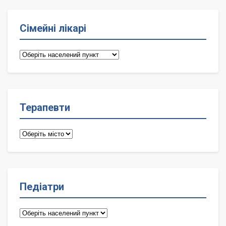
Сімейні лікарі
Сімейні
лікарі
Терапевти
Терапевти
Педіатри
Педіатри