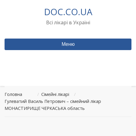
Перейти
DOC.CO.UA
до
вмісту
Всі лікарі в Україні
Меню
Головна
/
Сімейні лікарі
/
Гулеватий Василь Петрович – сімейний лікар
МОНАСТИРИЩЕ ЧЕРКАСЬКА область