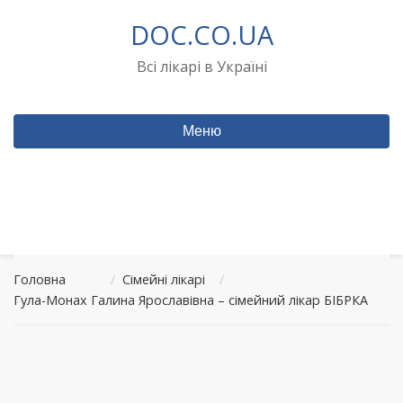
Перейти
DOC.CO.UA
до
вмісту
Всі лікарі в Україні
Меню
Головна
/
Сімейні лікарі
/
Гула-Монах Галина Ярославівна – сімейний лікар БІБРКА