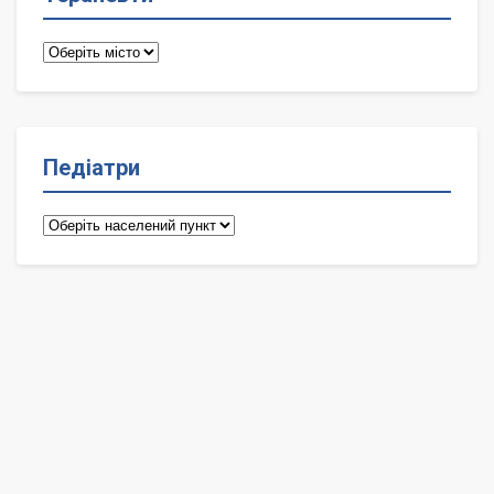
Терапевти
Педіатри
Педіатри