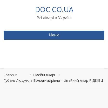
Перейти
DOC.CO.UA
до
вмісту
Всі лікарі в Україні
Меню
Головна
/
Сімейні лікарі
/
Губань Людмила Володимирівна – сімейний лікар РІДКІВЦІ