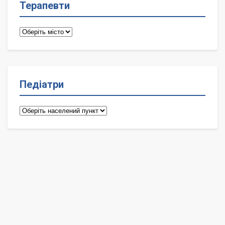
Терапевти
Терапевти
Педіатри
Педіатри