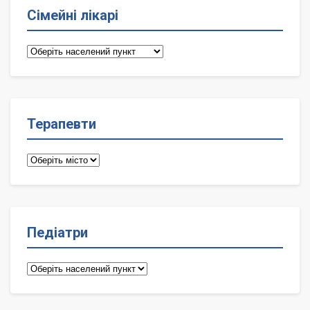
Сімейні лікарі
Сімейні
лікарі
Терапевти
Терапевти
Педіатри
Педіатри