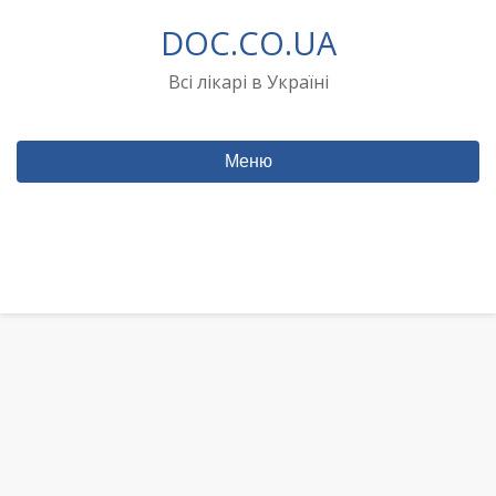
Перейти
DOC.CO.UA
до
вмісту
Всі лікарі в Україні
Меню