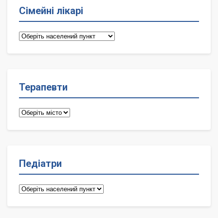
Сімейні лікарі
Сімейні
лікарі
Терапевти
Терапевти
Педіатри
Педіатри