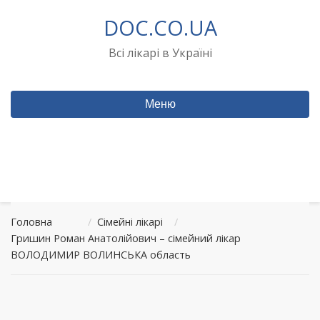
Перейти
DOC.CO.UA
до
вмісту
Всі лікарі в Україні
Меню
Головна
/
Сімейні лікарі
/
Гришин Роман Анатолійович – сімейний лікар
ВОЛОДИМИР ВОЛИНСЬКА область