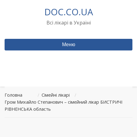
Перейти
DOC.CO.UA
до
вмісту
Всі лікарі в Україні
Меню
Головна
/
Сімейні лікарі
/
Гром Михайло Степанович – сімейний лікар БИСТРИЧІ
РІВНЕНСЬКА область