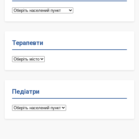
Сімейні
лікарі
Терапевти
Терапевти
Педіатри
Педіатри