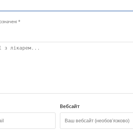
означені *
Вебсайт