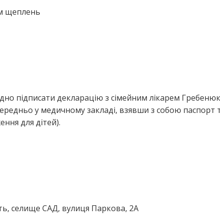
ем щеплень
ідно підписати декларацію з сімейним лікарем Гребеню
ередньо у медичному закладі, взявши з собою паспорт 
ння для дітей).
ть, селище САД, вулиця Паркова, 2А