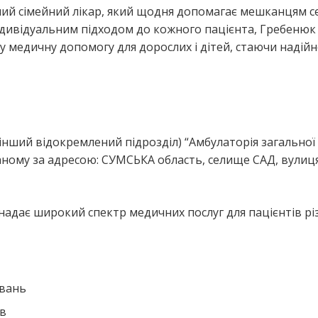
ний сімейний лікар, який щодня допомагає мешканцям 
ндивідуальним підходом до кожного пацієнта, Гребенюк
ну медичну допомогу для дорослих і дітей, стаючи надій
я
(інший відокремлений підрозділ) “Амбулаторія загальної
аному за адресою: СУМСЬКА область, селище САД, вулиц
надає широкий спектр медичних послуг для пацієнтів рі
ювань
ів