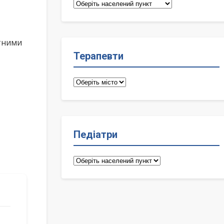
Сімейні
лікарі
ктними
Терапевти
Терапевти
Педіатри
Педіатри