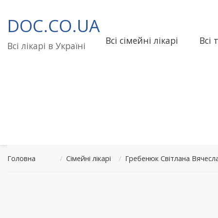
Перейти
до
DOC.CO.UA
вмісту
Всі сімейні лікарі
Всі 
Всі лікарі в Україні
Головна
/
Сімейні лікарі
/
Гребенюк Світлана Вячесл