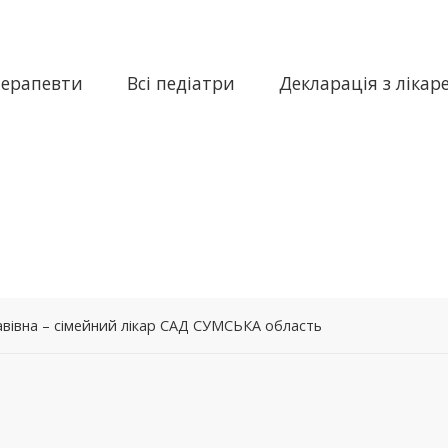
терапевти
Всі педіатри
Декларація з лікар
авівна – сімейний лікар САД СУМСЬКА область