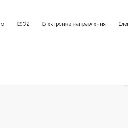
ем
ESOZ
Електронне направлення
Еле